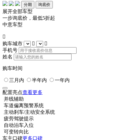
分期
询底价
展开全部车型
一步询底价，最低5折起
中意车型

购车城市


手机号
姓名
购车时间
三月内
半年内
一年内
配置亮点
查看更多
并线辅助
车道偏离预警系统
主动刹车/主动安全系统
疲劳驾驶提示
自动泊车入位
可变转向比
车主口碑
更多口碑