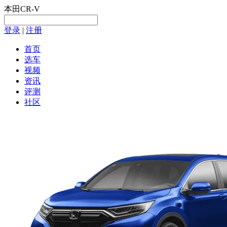
本田CR-V
登录
|
注册
首页
选车
视频
资讯
评测
社区