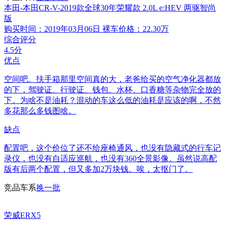
本田-本田CR-V-2019款全球30年荣耀款 2.0L e:HEV 两驱智尚
版
购买时间：2019年03月06日
裸车价格：22.30万
综合评分
4.5分
优点
空间吧。扶手箱那里空间真的大，老爸给买的空气净化器都放
的下，驾驶证、行驶证、钱包、水杯、口香糖等杂物完全放的
下。为啥不是油耗？混动的车这么低的油耗是应该的啊，不然
多花那么多钱图啥。
缺点
配置吧，这个价位了还不给座椅通风，也没有隐藏式的行车记
录仪，也没有自适应巡航，也没有360全景影像。虽然说高配
版有后两个配置，但又多加2万块钱。唉，太抠门了。
竞品车系
换一批
荣威ERX5