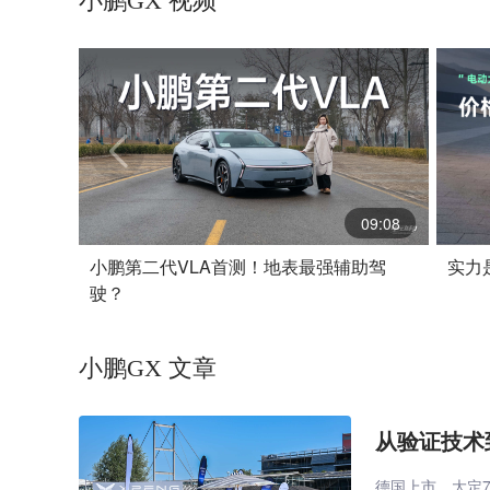
小鹏GX 视频
09:08
小鹏第二代VLA首测！地表最强辅助驾
实力
驶？
小鹏GX 文章
从验证技术
​德国上市，大定