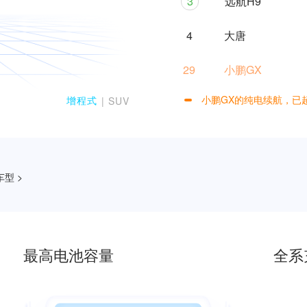
3
远航H9
4
大唐
0
0
29
小鹏GX
1
1
小鹏GX的纯电续航，已超
增程式
| SUV
2
2
3
3
4
4
型 >
5
5
6
6
最高电池容量
全系
7
7
8
0
8