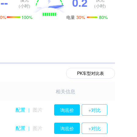
--
0.2
慢充
快充
(小时)
(小时)
电量
0%
100%
30%
80%
PK车型对比表
相关信息
配置
图片
+对比
询底价
|
配置
图片
+对比
询底价
|