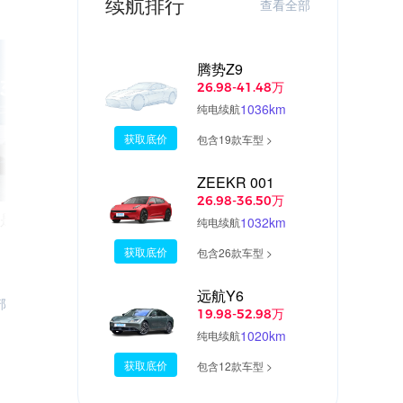
续航排行
查看全部
腾势Z9
26.98-41.48万
1036km
纯电续航
获取底价
包含19款车型 >
ZEEKR 001
10:18
05:4
26.98-36.50万
是真拼了
预售价38.8万起，小鹏X9是你心中家用
1032km
纯电续航
MPV的样子吗？
获取底价
包含26款车型 >
远航Y6
部
19.98-52.98万
1020km
纯电续航
获取底价
包含12款车型 >