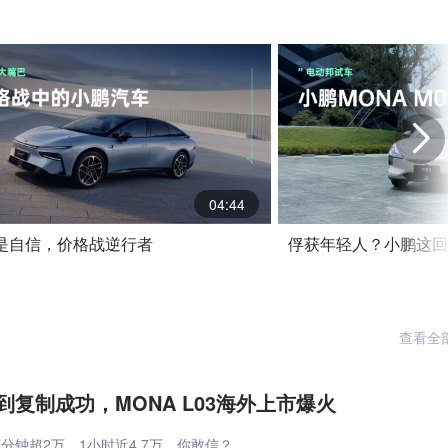
04:44
是自信，价格战逆行者
俘获年轻人？小鹏这回
查看全
到复制成功，MONA L03海外上市爆火
7分钟超2万，1小时近4.7万，你敢信？