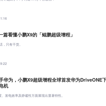
11:16
| 一篇看懂小鹏X9的「鲲鹏超级增程」
废话，只有干货。
19:22
华为，小鹏X9超级增程全球首发华为DriveONE
电机
度、发电效率及静谧性方面展现出显著特性。