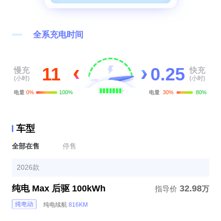
2
0
3
全系充电时间
1
4
0
.
2
5
11
慢充
快充
(小时)
(小时)
电量
0%
100%
电量
30%
80%
车型
全部在售
停售
2026款
纯电 Max 后驱 100kWh
32.98
指导价
万
纯电续航
816KM