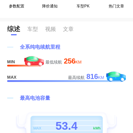
参数配置
降价通知
车型PK
热门文章
综述
车型
视频
文章
全系纯电续航里程
0
256
MIN
最低续航
KM
1
0
816
MAX
最高续航
KM
2
0
1
3
1
2
最高电池容量
0
4
2
3
1
5
3
.
4