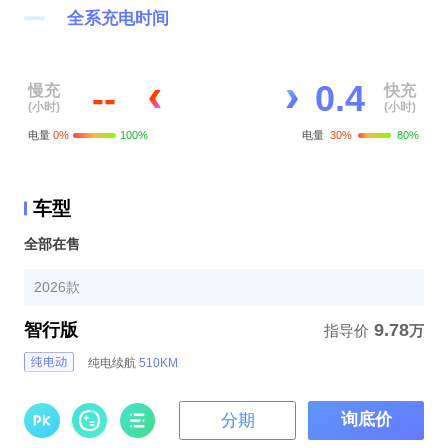
全系充电时间
0
.
0
--
慢充
快充
(小时)
(小时)
1
电量
0%
100%
电量
30%
80%
2
车型
3
全部在售
4
2026款
智行版
9.78
指导价
万
纯电续航
510KM
询底价
分期