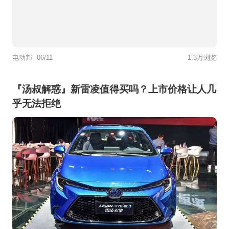
电动邦
06/11
1.3万浏览
『汤叔解惑』新雷凌值得买吗？上市价格让人几
乎无法拒绝