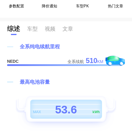
参数配置
降价通知
车型PK
热门文章
0
综述
车型
视频
文章
0
1
全系纯电续航里程
1
2
510
NEDC
全系续航
KM
2
0
3
3
1
4
最高电池容量
4
2
5
5
3
.
6