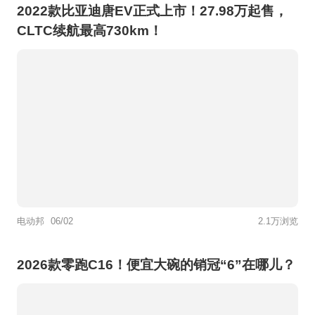
2022款比亚迪唐EV正式上市！27.98万起售，
CLTC续航最高730km！
电动邦
06/02
2.1万浏览
2026款零跑C16！便宜大碗的销冠“6”在哪儿？