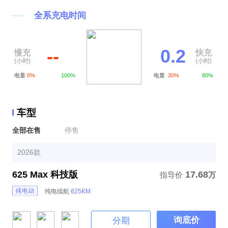
全系充电时间
--
0.2
慢充
快充
(小时)
(小时)
电量
0%
100%
电量
30%
80%
车型
全部在售
停售
2026款
625 Max 科技版
17.68
指导价
万
纯电续航
625KM
询底价
分期