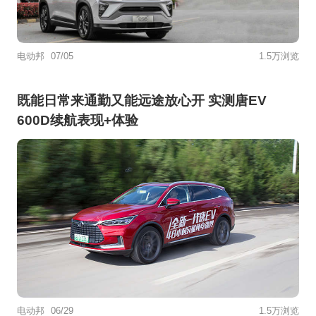
电动邦
07/05
1.5万浏览
既能日常来通勤又能远途放心开 实测唐EV
600D续航表现+体验
电动邦
06/29
1.5万浏览