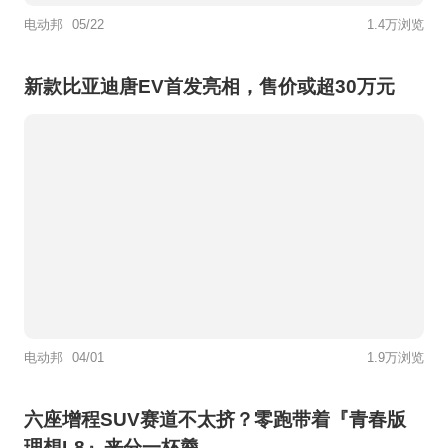
电动邦
05/22
1.4万浏览
新款比亚迪唐EV首发亮相，售价或超30万元
电动邦
04/01
1.9万浏览
六座增程SUV赛道不太挤？零跑带着『青春版
理想L8』来分一杯羹