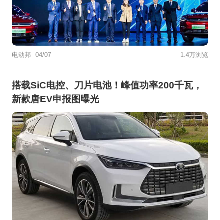
电动邦
04/07
1.4万浏览
搭载SiC电控、刀片电池！峰值功率200千瓦，
新款唐EV申报图曝光