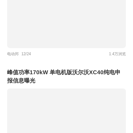
电动邦
12/24
1.4万浏览
峰值功率170kW 单电机版沃尔沃XC40纯电申
报信息曝光