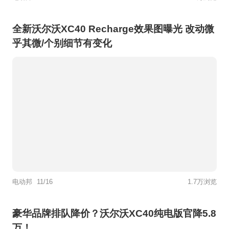
全新沃尔沃XC40 Recharge效果图曝光 改动微
乎其微/个别细节有变化
电动邦
11/16
1.7万浏览
豪华品牌排队降价？沃尔沃XC40纯电版官降5.8
万！