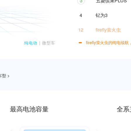
3
五菱缤果PLUS
4
钇为3
12
firefly萤火虫
firefly萤火虫的纯电续
纯电动
| 微型车
型 >
0
1
最高电池容量
全系
2
0
3
1
0