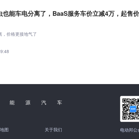
y萤火虫也能车电分离了，BaaS服务车价立减4万，起售
离，价格更接地气了
59:48
新能源汽车
地图
关于我们
电动邦公