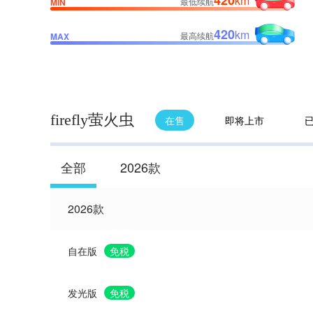
420
km
最低续航
MIN
420
km
最高续航
MAX
firefly萤火虫
在售
即将上市
全部
2026款
2026款
自在版
免税
发光版
免税