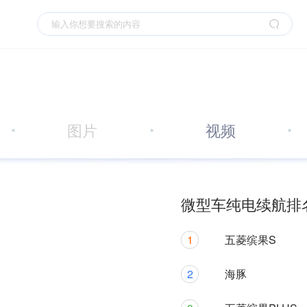
图片
视频
微型车纯电续航排名
1
五菱缤果S
2
海豚