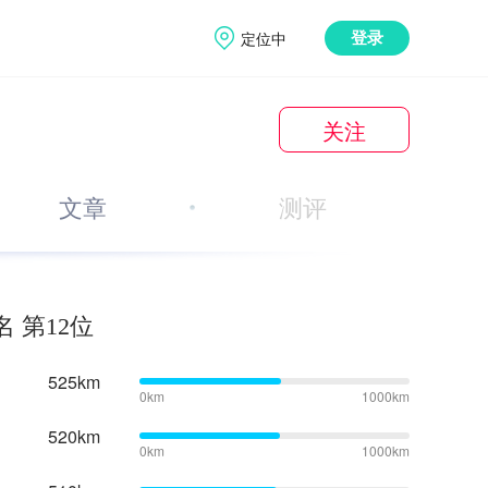
定位中
登录
关注
文章
测评
 第12位
525km
0km
1000km
520km
0km
1000km