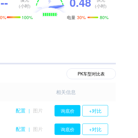
--
0.48
慢充
快充
(小时)
(小时)
电量
0%
100%
30%
80%
PK车型对比表
相关信息
配置
图片
+对比
询底价
|
配置
图片
+对比
询底价
|