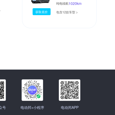
1020km
纯电续航
价
获取底价
包含12款车型 >
众号
电动邦+小程序
电动邦APP