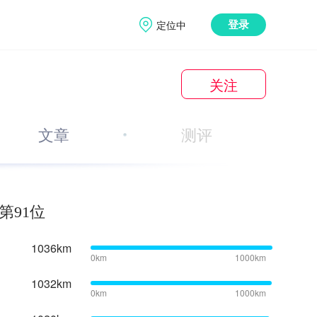
定位中
登录
关注
文章
测评
第91位
1036km
0km
1000km
1032km
0km
1000km