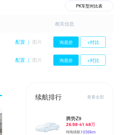
PK车型对比表
相关信息
配置
图片
+对比
询底价
|
配置
图片
+对比
询底价
|
续航排行
查看全部
腾势Z9
26.98-41.48万
1036km
纯电续航