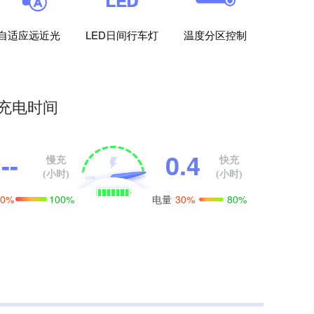
自适应远近光
LED日间行车灯
温度分区控制
充电时间
--
0.4
慢充
快充
(小时)
(小时)
电量
0%
100%
30%
80%