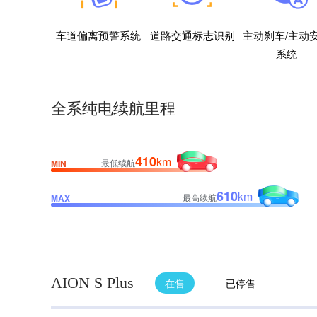
车道偏离预警系统
道路交通标志识别
主动刹车/主动
系统
全系纯电续航里程
410
km
最低续航
MIN
610
km
最高续航
MAX
AION S Plus
在售
已停售