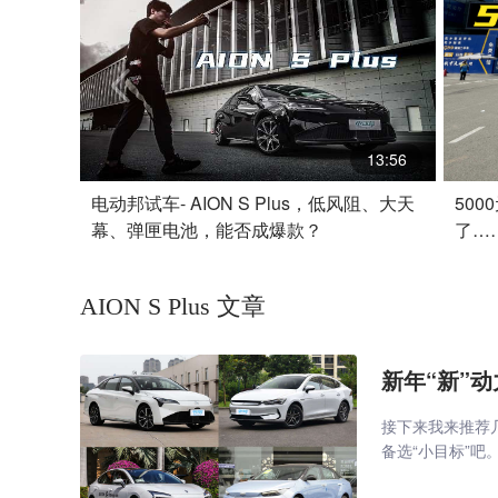
13:56
电动邦试车- AION S Plus，低风阻、大天
50
幕、弹匣电池，能否成爆款？
了…
AION S Plus 文章
新年“新”动
接下来我来推荐
备选“小目标”吧