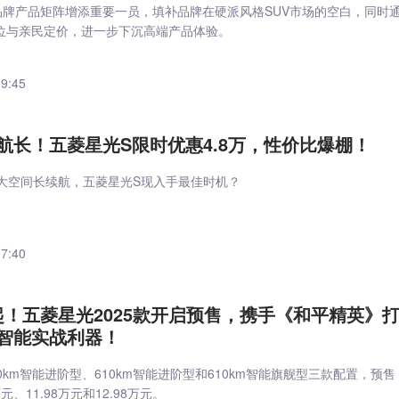
菱品牌产品矩阵增添重要一员，填补品牌在硬派风格SUV市场的空白，同时
定位与亲民定价，进一步下沉高端产品体验。
19:45
航长！五菱星光S限时优惠4.8万，性价比爆棚！
，大空间长续航，五菱星光S现入手最佳时机？
07:40
元起！五菱星光2025款开启预售，携手《和平精英》
智能实战利器！
0km智能进阶型、610km智能进阶型和610km智能旗舰型三款配置，预售
元、11.98万元和12.98万元。