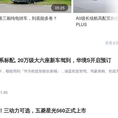
05:25
级三厢纯电轿车，到底能多卷？
A0级长续航高配置的
PLUS
查看全
系标配, 20万级大六座新车驾到，华境S开启预订
本，都能用到『华为乾崑智能全家桶』，涵盖乾崑智驾、鸿蒙座舱、乾崑
41:45
起！三动力可选，五菱星光560正式上市