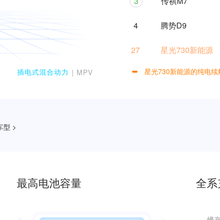
3
传祺M7
4
腾势D9
27
星光730新能源
星光730新能源的纯电续
插电式混合动力
| MPV
0
1
型 >
2
3
最高电池容量
全系
4
5