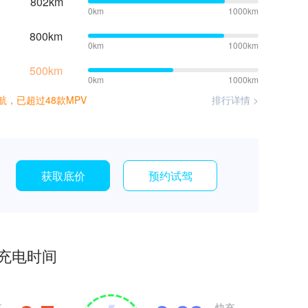
802km
0km
1000km
800km
0km
1000km
500km
0km
1000km
航，已超过48款MPV
排行详情 >
获取底价
预约试驾
0
0
充电时间
1
1
2
2