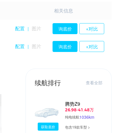
相关信息
配置
图片
+对比
询底价
|
配置
图片
+对比
询底价
|
续航排行
查看全部
腾势Z9
26.98-41.48万
1036km
纯电续航
获取底价
包含19款车型 >