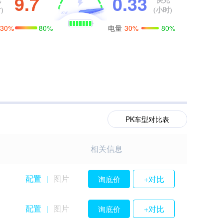
9.7
0
.
3
3
充
快充
)
(小时)
电量
30%
80%
30%
80%
PK车型对比表
相关信息
配置
图片
+对比
询底价
|
配置
图片
+对比
询底价
|