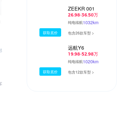
ZEEKR 001
05:13
12:4
26.98-36.50万
卷王｜五菱缤果
更适合年轻人的低油耗SUV，五菱星云
1032km
纯电续航
试
获取底价
包含26款车型 >
远航Y6
部
19.98-52.98万
1020km
纯电续航
获取底价
包含12款车型 >
车