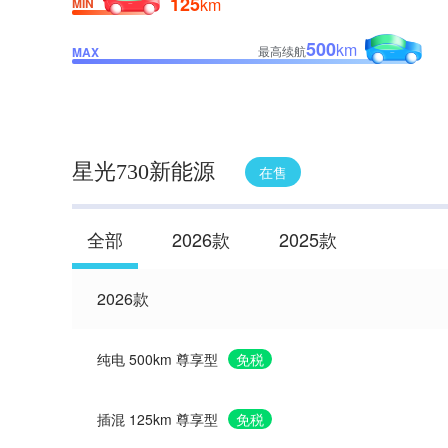
125
km
MIN
500
km
最高续航
MAX
星光730新能源
在售
全部
2026款
2025款
2026款
纯电 500km 尊享型
免税
插混 125km 尊享型
免税