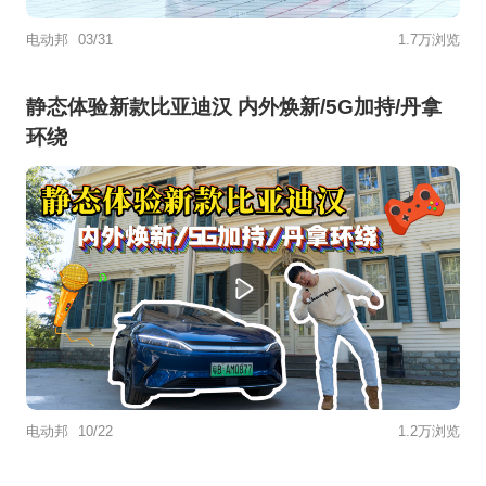
电动邦
03/31
1.7万浏览
静态体验新款比亚迪汉 内外焕新/5G加持/丹拿
环绕
电动邦
10/22
1.2万浏览