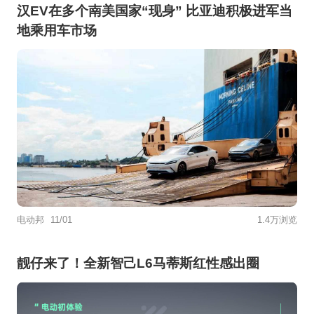
汉EV在多个南美国家“现身” 比亚迪积极进军当
地乘用车市场
电动邦
11/01
1.4万浏览
靓仔来了！全新智己L6马蒂斯红性感出圈