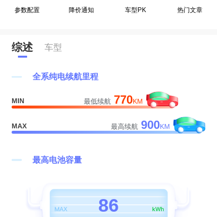
0
参数配置
降价通知
车型PK
热门文章
1
综述
车型
2
0
全系纯电续航里程
3
1
770
MIN
最低续航
KM
4
2
900
MAX
最高续航
KM
5
3
6
4
最高电池容量
7
5
8
6