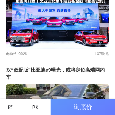
电动邦
09/26
1.3万浏览
汉“低配版”比亚迪e9曝光，或将定位高端网约
车
询底价