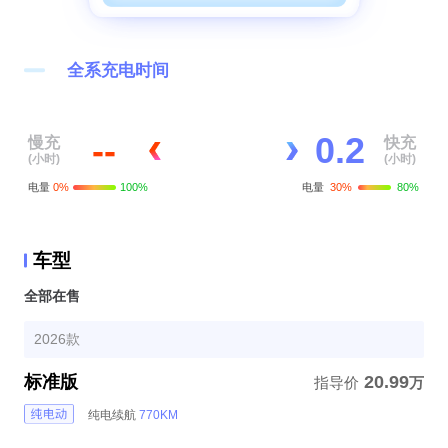
全系充电时间
0
.
0
--
慢充
快充
(小时)
(小时)
1
电量
0%
100%
电量
30%
80%
2
车型
全部在售
2026款
标准版
20.99
指导价
万
纯电续航
770KM