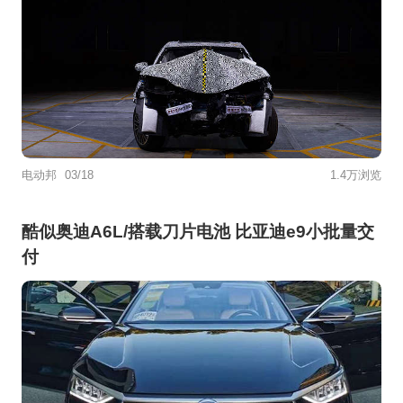
电动邦
03/18
1.4万浏览
酷似奥迪A6L/搭载刀片电池 比亚迪e9小批量交
付