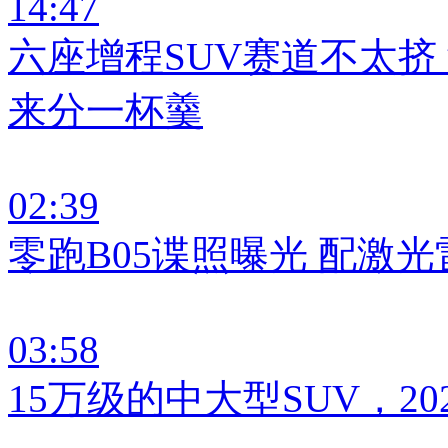
14:47
六座增程SUV赛道不太挤
来分一杯羹
02:39
零跑B05谍照曝光 配激光
03:58
15万级的中大型SUV，20