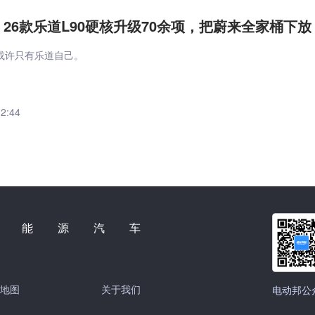
起，26款乐道L90硬核升级70余项，把蔚来全家桶下放
或许只有乐道自己。
12:44
新能源汽车
地图
关于我们
电动邦公