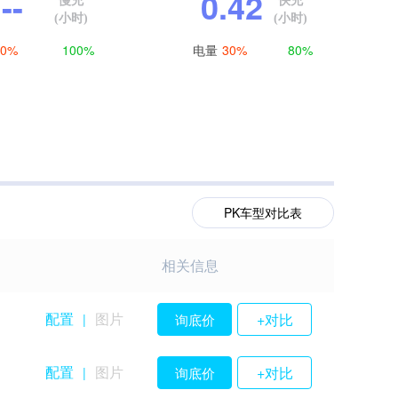
--
0.42
慢充
快充
(小时)
(小时)
电量
0%
100%
30%
80%
PK车型对比表
相关信息
配置
图片
+对比
询底价
|
配置
图片
+对比
询底价
|