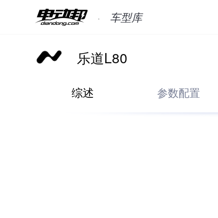
车型库
乐道L80
综述
参数配置