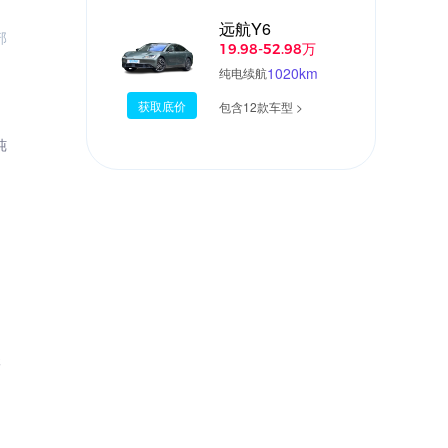
远航Y6
部
19.98-52.98万
1020km
纯电续航
获取底价
包含12款车型 >
纯
元