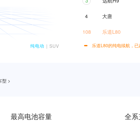
3
远航H9
4
大唐
108
乐道L80
乐道L80的纯电续航，已超
纯电动
| SUV
型 >
最高电池容量
全系