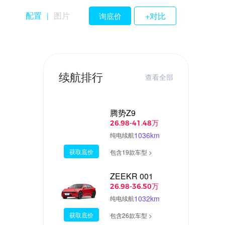
配置
图片
+对比
询底价
|
续航排行
查看全部
腾势Z9
26.98-41.48万
1036km
纯电续航
获取底价
包含19款车型 >
ZEEKR 001
26.98-36.50万
1032km
纯电续航
获取底价
包含26款车型 >