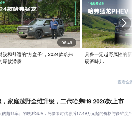
06:49
驾驶和舒适的“方盒子”，2024款哈弗
具备一定越野属性的新
的爆款潜质
硬派味儿
查看全
元起，家庭越野全维升级，二代哈弗H9 2026款上市
的越野车』的硬派SUV，凭借限时优惠后17.49万元起的价格与多维度