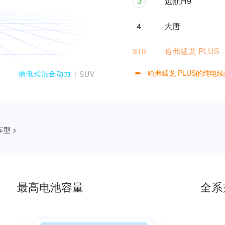
3
远航H9
4
大唐
310
哈弗猛龙 PLUS
哈弗猛龙 PLUS的纯电续
插电式混合动力
| SUV
0
1
2
型 >
0
0
3
1
1
4
最高电池容量
全系
2
2
5
3
3
6