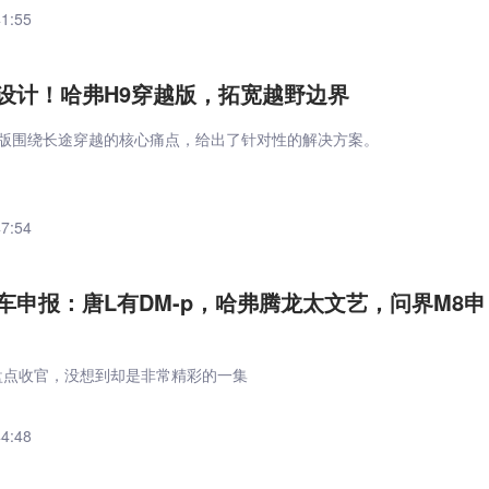
41:55
设计！哈弗H9穿越版，拓宽越野边界
越版围绕长途穿越的核心痛点，给出了针对性的解决方案。
47:54
新车申报：唐L有DM-p，哈弗腾龙太文艺，问界M8申
报盘点收官，没想到却是非常精彩的一集
44:48