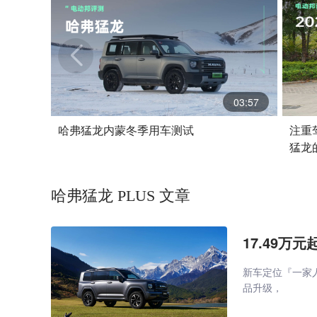
03:57
哈弗猛龙内蒙冬季用车测试
注重
猛龙
哈弗猛龙 PLUS 文章
17.49万
新车定位『一家人
品升级，