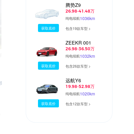
腾势Z9
26.98-41.48万
1036km
纯电续航
获取底价
包含19款车型 >
ZEEKR 001
07:34
09:1
26.98-36.50万
能源SUV，浓浓的
最「野」带电哈弗 实拍哈弗猛龙
1032km
纯电续航
获取底价
包含26款车型 >
远航Y6
部
19.98-52.98万
1020km
纯电续航
获取底价
包含12款车型 >
产